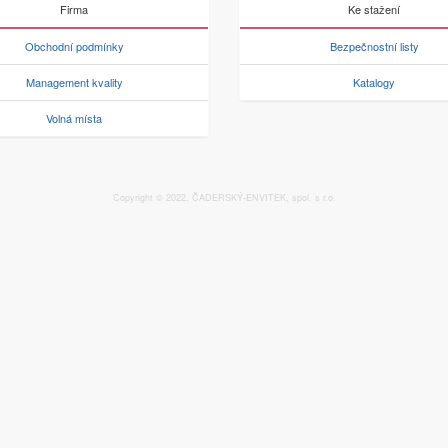
Firma
Ke stažení
Obchodní podmínky
Bezpečnostní listy
Management kvality
Katalogy
Volná místa
Copyright © 2022, ČADERSKÝ-ENVITEK, spol. s r.o.