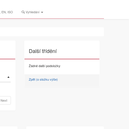
 EN, ISO
Vyhledání
Další třídění
Žádné další podsložky
Zpět (o složku výše)
Next