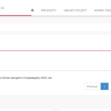
r.o.
PRODUKTY
OBLASTI POUŽITÍ
NORMY ČSN,
duce Bovine Spongiform Encephalopathy (BSE) risk.
Previous
1