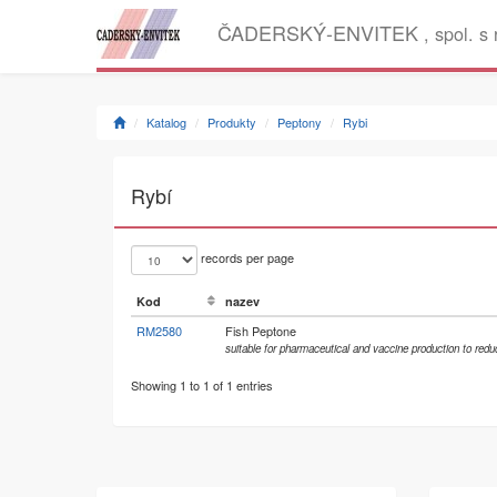
ČADERSKÝ-ENVITEK
, spol. s 
Katalog
Produkty
Peptony
Rybi
Rybí
records per page
Kod
nazev
RM2580
Fish Peptone
suitable for pharmaceutical and vaccine production to re
Showing 1 to 1 of 1 entries