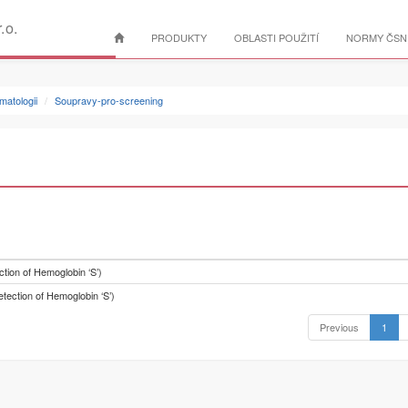
r.o.
PRODUKTY
OBLASTI POUŽITÍ
NORMY ČSN,
atologii
Soupravy-pro-screening
ction of Hemoglobin ‘S’)
etection of Hemoglobin ‘S’)
Previous
1