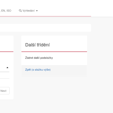
 EN, ISO
Vyhledání
Další třídění
Žádné další podsložky
Zpět (o složku výše)
Next