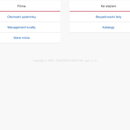
Firma
Ke stažení
Obchodní podmínky
Bezpečnostní listy
Management kvality
Katalogy
Volná místa
Copyright © 2022, ČADERSKÝ-ENVITEK, spol. s r.o.