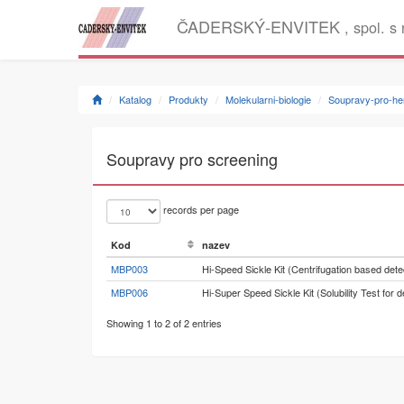
ČADERSKÝ-ENVITEK
, spol. s 
Katalog
Produkty
Molekularni-biologie
Soupravy-pro-hem
Soupravy pro screening
records per page
Kod
nazev
MBP003
Hi-Speed Sickle Kit (Centrifugation based dete
MBP006
Hi-Super Speed Sickle Kit (Solubility Test for d
Showing 1 to 2 of 2 entries