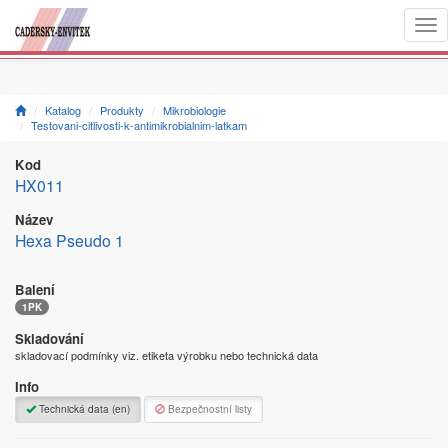
Togg
navi
Katalog
Produkty
Mikrobiologie
Testovani-citlivosti-k-antimikrobialnim-latkam
Kod
HX011
Název
Hexa Pseudo 1
Balení
1PK
Skladování
skladovací podmínky viz. etiketa výrobku nebo technická data
Info
Technická data (en)
Bezpečnostní listy